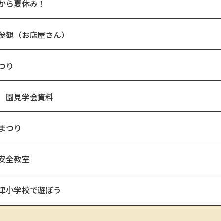
から夏休み！
参観（お店屋さん）
つり
 園見学会資料
まつり
安全教室
津小学校で遊ぼう