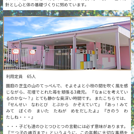
針とし心と体の基礎づくりに努めています。
利用定員 65人
園庭の芝生の山のてっぺんで、そよそよと小枝の間を吹く風を感
じながら、花壇でとれた苺を頬張る3歳児。
『なぁにを考えてい
るのかな～？』とても静かな奥深い時間です。
またこちらでは、
『せんせい なわとび とぶから かぞえていて』
『あっ！みて
みて ぼくの まいた たねが めをだしたよ』
『きのう わ
たしね・・・』
・・・子ども達のひとつひとつの言動には必ず意味があります。
『三つ子の魂百まで』というように、この年齢に大切な事柄を